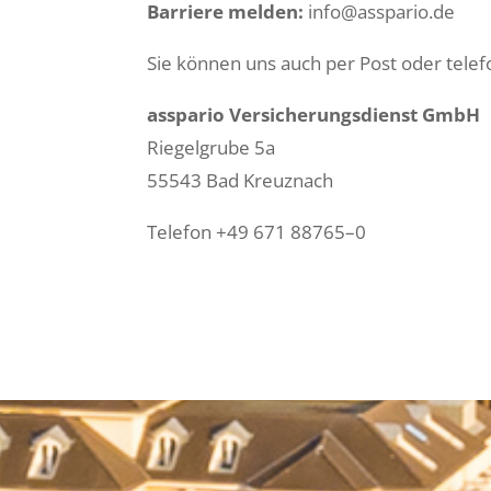
Bar­riere melden:
info@asspario.de
Sie kön­nen uns auch per Post oder tele­fo
ass­pario Ver­sicherungs­di­enst GmbH
Riegel­grube 5a
55543 Bad Kreuz­nach
Tele­fon +49 671 88765–0