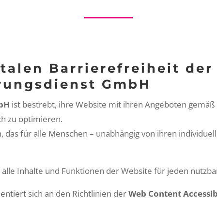
talen Barrierefreiheit de
erungsdienst GmbH
mbH
ist bestrebt, ihre Web­site mit ihren Ange­boten gemäß 
ich zu opti­mieren.
en, das für alle Men­schen – unab­hängig von ihren indi­vidu­e
 alle Inhalte und Funk­tio­nen der Web­site für jeden nutzba
n­tiert sich an den Richtlin­ien der
Web Con­tent Acces­si­b