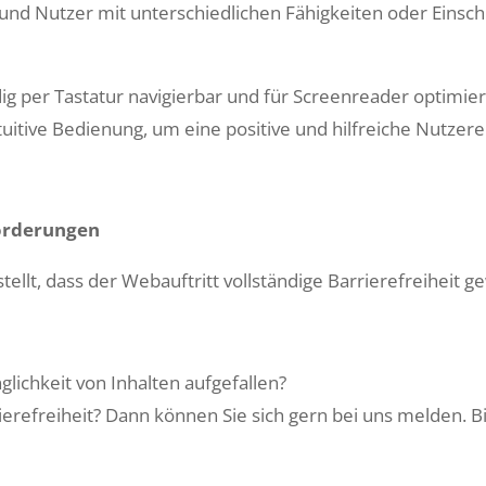
und Nutzer mit unter­schiedlichen Fähigkeit­en oder Ein­schr
ndig per Tas­tatur navigier­bar und für Screen­read­er opti­mie
itive Bedi­enung, um eine pos­i­tive und hil­fre­iche Nutzer­
orderun­gen
lt, dass der Webauftritt voll­ständi­ge Bar­ri­ere­frei­heit ge
ichkeit von Inhal­ten aufge­fall­en?
ere­frei­heit? Dann kön­nen Sie sich gern bei uns melden. B