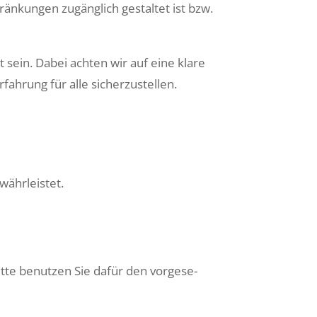
änkun­gen zugänglich gestal­tet ist bzw.
rt sein. Dabei acht­en wir auf eine klare
erfahrung für alle sicherzustellen.
währleis­tet.
itte benutzen Sie dafür den vorge­se­