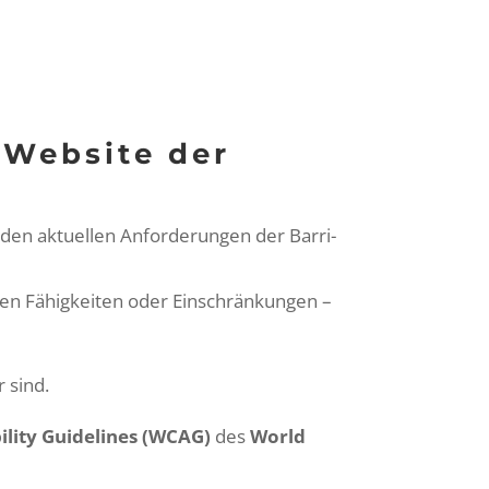
r Website der
den aktuellen Anforderun­gen der Bar­ri­
llen Fähigkeit­en oder Ein­schränkun­gen –
r sind.
il­i­ty Guide­lines (WCAG)
des
World