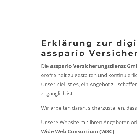
Erklärung zur digi
asspario Versich
Die
ass­pario Ver­sicherungs­di­enst G
ere­frei­heit zu gestal­ten und kon­tinuier­l
Unser Ziel ist es, ein Ange­bot zu schaf­f
zugänglich ist.
Wir arbeit­en daran, sicherzustellen, dass
Unsere Web­site mit ihren Ange­boten ori­e
Wide Web Con­sor­tium (W3C)
.