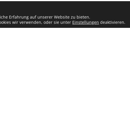
beitung Ihrer Angaben und Widerspruchsrechte:
Datenschutzerklär
iche Erfahrung auf unserer Website zu bieten.
okies wir verwenden, oder sie unter
Einstellungen
deaktivieren.
Maklerservice
Jobs
Marke
Datenschutzerklärung
Bar