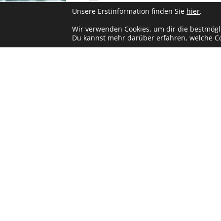
Datenschutzerklärung
*
Unsere Erstinformation finden Sie
hier
.
Ich akzeptiere die Hinweise zur Verar
Wir verwenden Cookies, um dir die bestmögl
Du kannst mehr darüber erfahren, welche Co
Kontakt
Impressum
Partner werden
© 2026 asspario. Alle Rechte vorbehalten.