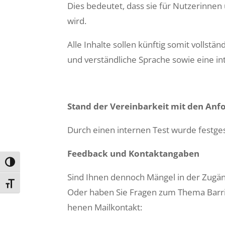
Dies bedeutet, dass sie für Nutzerin­nen 
wird.
Alle Inhalte sollen kün­ftig somit voll­stä
und ver­ständliche Sprache sowie eine intu­
Stand der Vere­in­barkeit mit den Anf
Durch einen inter­nen Test wurde fest­gestel
Feed­back und Kon­tak­tangaben
Umschalten auf hohe Kontraste
Sind Ihnen den­noch Män­gel in der Zugängl
Schrift vergrößern
Oder haben Sie Fra­gen zum The­ma Bar­ri­
henen Mailkon­takt: