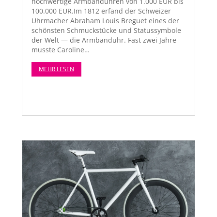
hochw­er­tige Arm­ban­duhren von 1.000 EUR bis
100.000 EUR.Im 1812 erfand der Schweiz­er
Uhrma­ch­er Abra­ham Louis Breguet eines der
schön­sten Schmuck­stücke und Sta­tussym­bole
der Welt — die Arm­ban­duhr. Fast zwei Jahre
musste Car­o­line…
MEHR LESEN