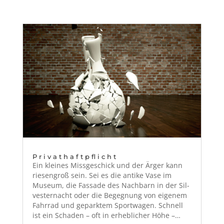
Privathaftpflicht
Ein kleines Miss­geschick und der Ärg­er kann
riesen­groß sein. Sei es die antike Vase im
Muse­um, die Fas­sade des Nach­barn in der Sil­
vester­nacht oder die Begeg­nung von eigen­em
Fahrrad und gepark­tem Sport­wa­gen. Schnell
ist ein Schaden – oft in erhe­blich­er Höhe –…