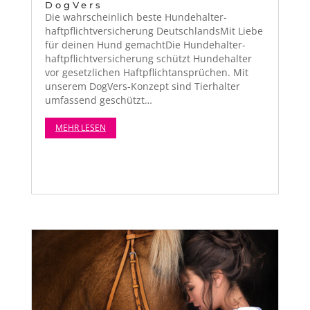
DogVers
Die wahrschein­lich beste Hun­de­hal­ter­
haftpflichtver­sicherung Deutsch­landsMit Liebe
für deinen Hund gemacht­Die Hun­de­hal­ter­
haftpflichtver­sicherung schützt Hun­de­hal­ter
vor geset­zlichen Haftpflich­tansprüchen. Mit
unserem DogVers-Konzept sind Tier­hal­ter
umfassend geschützt…
MEHR LESEN