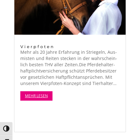
Vierpfoten
Mehr als 20 Jahre Erfahrung in Striegeln, Aus­
mis­ten und Reit­en steck­en in der wahrschein­
lich besten THV aller Zeiten.Die Pfer­de­hal­ter­
haft­plichtver­sicherung schützt Pfer­debe­sitzer
vor geset­zlichen Haftpflich­tansprüchen. Mit
unserem Vierp­foten-Konzept sind Tier­hal­ter…
MEHR LESEN
Umschalten auf hohe Kontraste