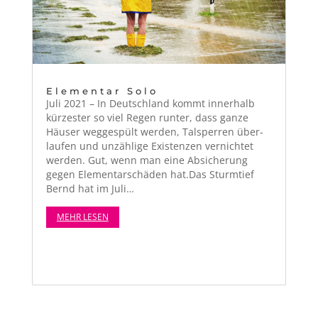
Elementar Solo
Juli 2021 – In Deutsch­land kommt inner­halb
kürzester so viel Regen runter, dass ganze
Häuser wegge­spült wer­den, Talsper­ren über­
laufen und unzäh­lige Exis­ten­zen ver­nichtet
wer­den. Gut, wenn man eine Absicherung
gegen Ele­men­tarschä­den hat.Das Sturmtief
Bernd hat im Juli…
MEHR LESEN