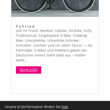
Fahrrad
Voll im Trend: Hard­tail, Fat­bike, Dirt­bike, Ful­ly,
Triathlon­rad, Sin­gle­speed, E‑Bike, Trekking­
bike, Lifestylebike, Urbanbike.Schicker,
Schneller, Leichter und vor allem Teur­er — für
Fahrräder, E‑Bikes und Ped­elecs geben die
Deutschen immer mehr Geld aus – mit­tler­
weile…
MEHR LESEN
Unsere Erstinformation finden Sie
hier
.